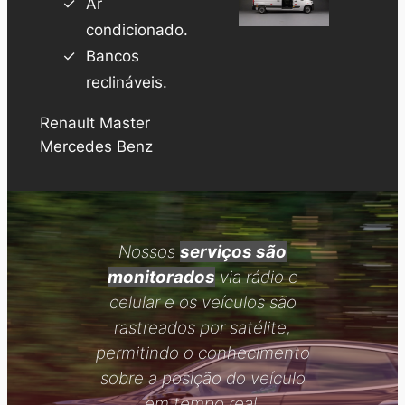
Ar
condicionado.
Bancos
reclináveis.
Renault Master
Mercedes Benz
Nossos
serviços são
monitorados
via rádio e
celular e os veículos são
rastreados por satélite,
permitindo o conhecimento
sobre a posição do veículo
em tempo real.