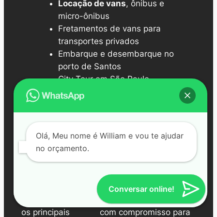
Locação de vans
, ônibus e
micro-ônibus
Fretamentos de vans para
transportes privados
Embarque e desembarque no
porto de Santos
City Tour em São Paulo
Receptivos em aeroportos e
hotéis
Aeroportos
Fretamento
Olá, Meu nome é William e vou te ajudar
no orçamento.
Desfrute de um
Temos um serviço
serviço de transfer
exclusivo para
pontual e
empresas, com
Conversar online!
profissional entre
fretamento mensal e
os principais
com compromisso para